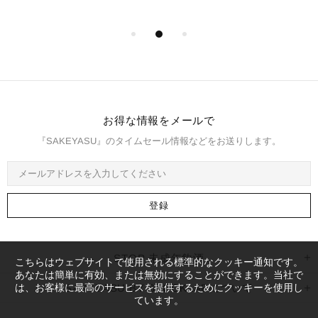
お得な情報をメールで
『SAKEYASU』のタイムセール情報などをお送りします。
STOP 未成年飲酒
こちらはウェブサイトで使用される標準的なクッキー通知です。
あなたは簡単に有効、または無効にすることができます。当社で
は、お客様に最高のサービスを提供するためにクッキーを使用し
SAKEYASU BY STOCKLABについて
ています。