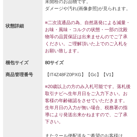
未開栓のお品物です。
ダメージや汚れ(画像参照)が見られます。
※二次流通品の為、自然蒸発による減量・
状態詳細
お味・風味・コルクの状態・一部の沈殿
物等の品質保証は出来ませんのでご了承
ください。ご理解頂いた上でのご入札を
お願い致します。
梱包サイズ
80サイズ
商品管理番号
【IT4Z48FZ0PXG】【Gc】【V1】
※20歳以上の方のみ入札可能です。落札後
取引ナビへ生年月日をご入力下さい。お
客様の年齢確認をさせていただきます。
生年月日の入力が無い場合、税務署の指
導により発送出来かねますので、ご了承
下さい。
またクール便配送をご希望のお客様は、