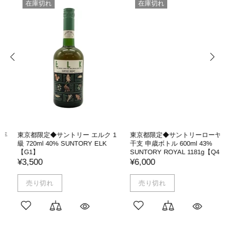
在庫切れ
在庫切れ
東京都限定◆サントリーローヤル
東京都限定◆ニッカ 竹鶴 17年 ピ
干支 申歳ボトル 600ml 43%
ュアモルト 700ml 43% NIKKA
SUNTORY ROYAL 1181g【Q4】
【V4】
¥6,000
¥33,000
売り切れ
売り切れ