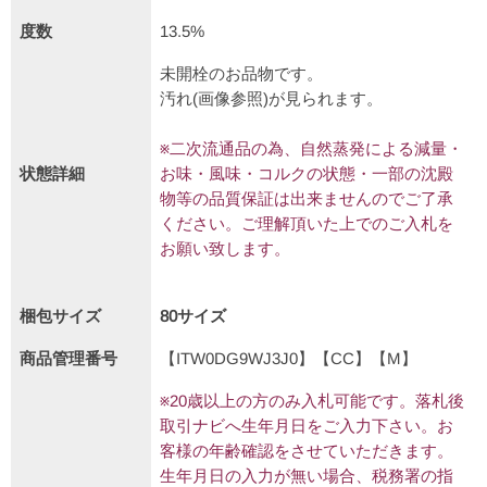
度数
13.5%
未開栓のお品物です。
汚れ(画像参照)が見られます。
※二次流通品の為、自然蒸発による減量・
状態詳細
お味・風味・コルクの状態・一部の沈殿
物等の品質保証は出来ませんのでご了承
ください。ご理解頂いた上でのご入札を
お願い致します。
梱包サイズ
80サイズ
商品管理番号
【ITW0DG9WJ3J0】【CC】【M】
※20歳以上の方のみ入札可能です。落札後
取引ナビへ生年月日をご入力下さい。お
客様の年齢確認をさせていただきます。
生年月日の入力が無い場合、税務署の指