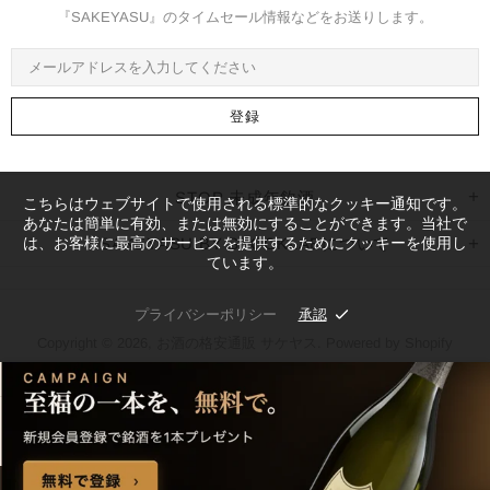
『SAKEYASU』のタイムセール情報などをお送りします。
STOP 未成年飲酒
こちらはウェブサイトで使用される標準的なクッキー通知です。
あなたは簡単に有効、または無効にすることができます。当社で
は、お客様に最高のサービスを提供するためにクッキーを使用し
SAKEYASU BY STOCKLABについて
ています。
プライバシーポリシー
承認
Copyright © 2026,
お酒の格安通販 サケヤス
. Powered by Shopify
トップ