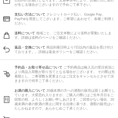
日以内のお届けとなります。交通事情等により、お届け日に遅れ
が生じる場合がございますので予めご了承下さい。
支払い方法について
クレジットカード払い、Google Pay、
PayPalを用意してございます。ご希望にあわせて、各種ご利用く
ださい。
送料について
地域ごと、ご注文本数により送料が変動いたしま
す。詳細は送料のページをご確認ください。
返品・交換について
商品到着日時より7日以内の返品を受け付け
ております。。詳細は返金ポリシーをご確認ください。
予約品・お取り寄せ品について
ご予約商品は輸入元の受注状況に
より商品入荷数が割り当てとなる場合がございます。 その際は先
着順とし、ご希望数を変更またはご注文をキャンセルとさせて頂
きますので何卒ご了承ください。
お酒の購入について
20歳未満の方への酒類の販売は固くお断りし
ています。大変恐れ入りますが、ご購入の際にはご生年月日をご
回答の程、よろしくお願い申しあげます。ご回答がない場合、20
歳未満の者の飲酒の禁止に関する法律に基づき、酒類の販売はい
たしかねますので、あらかじめご了承ください。