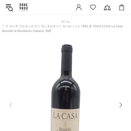
ホーム
ラ カーサ ブルネッロ ディ モンタルチーノ カパルッツォ 1995 赤 750ml 13.5% La Casa
Brunello di Montalcino Caparzo【M】