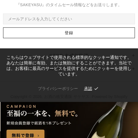
『SAKEYASU』のタイムセール情報などをお送りします。
STOP 未成年飲酒
こちらはウェブサイトで使用される標準的なクッキー通知です。
あなたは簡単に有効、または無効にすることができます。当社で
は、お客様に最高のサービスを提供するためにクッキーを使用し
SAKEYASU BY STOCKLABについて
ています。
プライバシーポリシー
承認
Copyright © 2026,
お酒の格安通販 サケヤス
. Powered by Shopify
トップ