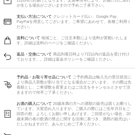
日以内のお届けとなります。交通事情等により、お届け日に遅れ
が生じる場合がございますので予めご了承下さい。
支払い方法について
クレジットカード払い、Google Pay、
PayPalを用意してございます。ご希望にあわせて、各種ご利用く
ださい。
送料について
地域ごと、ご注文本数により送料が変動いたしま
す。詳細は送料のページをご確認ください。
返品・交換について
商品到着日時より7日以内の返品を受け付け
ております。。詳細は返金ポリシーをご確認ください。
予約品・お取り寄せ品について
ご予約商品は輸入元の受注状況に
より商品入荷数が割り当てとなる場合がございます。 その際は先
着順とし、ご希望数を変更またはご注文をキャンセルとさせて頂
きますので何卒ご了承ください。
お酒の購入について
20歳未満の方への酒類の販売は固くお断りし
ています。大変恐れ入りますが、ご購入の際にはご生年月日をご
回答の程、よろしくお願い申しあげます。ご回答がない場合、20
歳未満の者の飲酒の禁止に関する法律に基づき、酒類の販売はい
たしかねますので、あらかじめご了承ください。