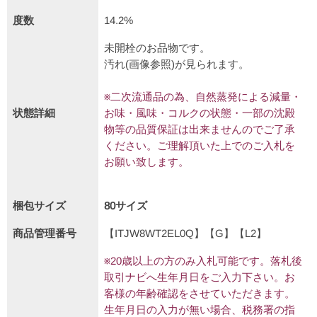
度数
14.2%
未開栓のお品物です。
汚れ(画像参照)が見られます。
※二次流通品の為、自然蒸発による減量・
状態詳細
お味・風味・コルクの状態・一部の沈殿
物等の品質保証は出来ませんのでご了承
ください。ご理解頂いた上でのご入札を
お願い致します。
梱包サイズ
80サイズ
商品管理番号
【ITJW8WT2EL0Q】【G】【L2】
※20歳以上の方のみ入札可能です。落札後
取引ナビへ生年月日をご入力下さい。お
客様の年齢確認をさせていただきます。
生年月日の入力が無い場合、税務署の指