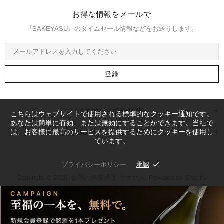
お得な情報をメールで
『SAKEYASU』のタイムセール情報などをお送りします。
STOP 未成年飲酒
こちらはウェブサイトで使用される標準的なクッキー通知です。
あなたは簡単に有効、または無効にすることができます。当社で
は、お客様に最高のサービスを提供するためにクッキーを使用し
SAKEYASU BY STOCKLABについて
ています。
プライバシーポリシー
承認
Copyright © 2026,
お酒の格安通販 サケヤス
. Powered by Shopify