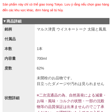
Sản phẩm này chỉ có thể giao trong Tokyo. Lưu ý rằng nếu chọn giao hàng
đến các khu vực khác, đơn hàng sẽ bị hủy.
▼商品詳細
銘柄
マルス津貫 ウイスキートーク 太陽と鳳凰
付属品
本数
1本
内容量
700ml
度数
62%
未開栓のお品物です。
目立ったダメージや汚れは見られません
※二次流通品の為、自然蒸発による減量・
状態詳細
お味・風味・コルクの状態・一部の沈殿
物等の品質保証は出来ませんのでご了承