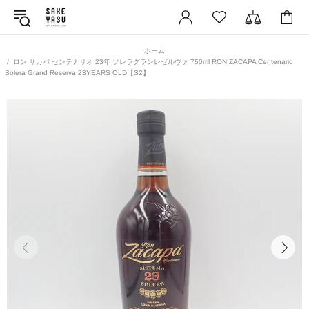
ホーム
ロン サカパ センテナリオ 23年 ソレラグランレゼルヴァ 750ml RON ZACAPA Centenario
Solera Grand Reserva 23YEARS OLD【S2】