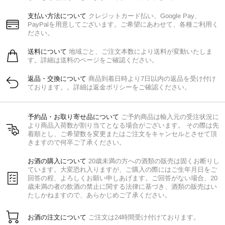
支払い方法について
クレジットカード払い、Google Pay、
PayPalを用意してございます。ご希望にあわせて、各種ご利用く
ださい。
送料について
地域ごと、ご注文本数により送料が変動いたしま
す。詳細は送料のページをご確認ください。
返品・交換について
商品到着日時より7日以内の返品を受け付け
ております。。詳細は返金ポリシーをご確認ください。
予約品・お取り寄せ品について
ご予約商品は輸入元の受注状況に
より商品入荷数が割り当てとなる場合がございます。 その際は先
着順とし、ご希望数を変更またはご注文をキャンセルとさせて頂
きますので何卒ご了承ください。
お酒の購入について
20歳未満の方への酒類の販売は固くお断りし
ています。大変恐れ入りますが、ご購入の際にはご生年月日をご
回答の程、よろしくお願い申しあげます。ご回答がない場合、20
歳未満の者の飲酒の禁止に関する法律に基づき、酒類の販売はい
たしかねますので、あらかじめご了承ください。
お酒の注文について
ご注文は24時間受け付けております。