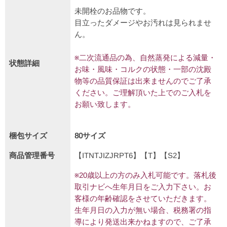
未開栓のお品物です。
目立ったダメージやお汚れは見られませ
ん。
※二次流通品の為、自然蒸発による減量・
状態詳細
お味・風味・コルクの状態・一部の沈殿
物等の品質保証は出来ませんのでご了承
ください。ご理解頂いた上でのご入札を
お願い致します。
梱包サイズ
80サイズ
商品管理番号
【ITNTJIZJRPT6】【T】【S2】
※20歳以上の方のみ入札可能です。落札後
取引ナビへ生年月日をご入力下さい。お
客様の年齢確認をさせていただきます。
生年月日の入力が無い場合、税務署の指
導により発送出来かねますので、ご了承