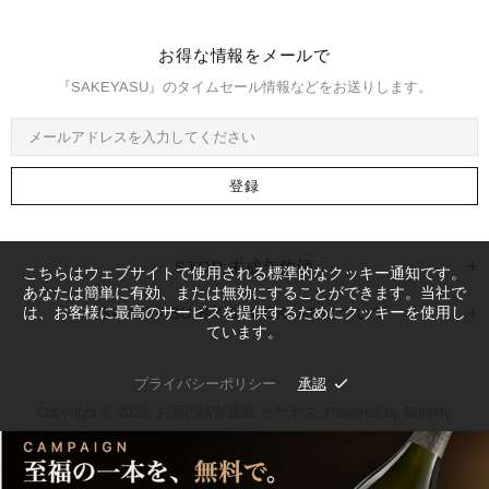
お得な情報をメールで
『SAKEYASU』のタイムセール情報などをお送りします。
STOP 未成年飲酒
こちらはウェブサイトで使用される標準的なクッキー通知です。
あなたは簡単に有効、または無効にすることができます。当社で
は、お客様に最高のサービスを提供するためにクッキーを使用し
SAKEYASU BY STOCKLABについて
ています。
プライバシーポリシー
承認
Copyright © 2026,
お酒の格安通販 サケヤス
. Powered by Shopify