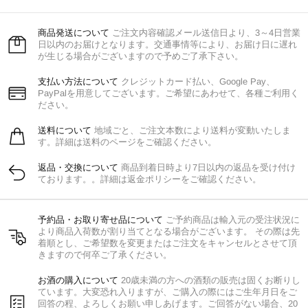
商品発送について
ご注文内容確認メール送信日より、3～4日営業
日以内のお届けとなります。交通事情等により、お届け日に遅れ
が生じる場合がございますので予めご了承下さい。
支払い方法について
クレジットカード払い、Google Pay、
PayPalを用意してございます。ご希望にあわせて、各種ご利用く
ださい。
送料について
地域ごと、ご注文本数により送料が変動いたしま
す。詳細は送料のページをご確認ください。
返品・交換について
商品到着日時より7日以内の返品を受け付け
ております。。詳細は返金ポリシーをご確認ください。
予約品・お取り寄せ品について
ご予約商品は輸入元の受注状況に
より商品入荷数が割り当てとなる場合がございます。 その際は先
着順とし、ご希望数を変更またはご注文をキャンセルとさせて頂
きますので何卒ご了承ください。
お酒の購入について
20歳未満の方への酒類の販売は固くお断りし
ています。大変恐れ入りますが、ご購入の際にはご生年月日をご
回答の程、よろしくお願い申しあげます。ご回答がない場合、20