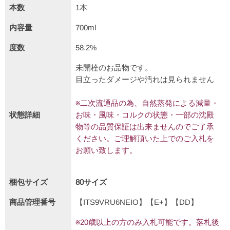
本数
1本
内容量
700ml
度数
58.2%
未開栓のお品物です。
目立ったダメージや汚れは見られません
※二次流通品の為、自然蒸発による減量・
状態詳細
お味・風味・コルクの状態・一部の沈殿
物等の品質保証は出来ませんのでご了承
ください。ご理解頂いた上でのご入札を
お願い致します。
梱包サイズ
80サイズ
商品管理番号
【ITS9VRU6NEIO】【E+】【DD】
※20歳以上の方のみ入札可能です。落札後