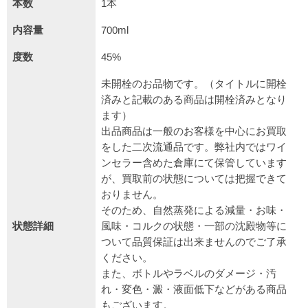
本数
1本
内容量
700ml
度数
45%
未開栓のお品物です。（タイトルに開栓
済みと記載のある商品は開栓済みとなり
ます）
出品商品は一般のお客様を中心にお買取
をした二次流通品です。弊社内ではワイ
ンセラー含めた倉庫にて保管しています
が、買取前の状態については把握できて
おりません。
そのため、自然蒸発による減量・お味・
状態詳細
風味・コルクの状態・一部の沈殿物等に
ついて品質保証は出来ませんのでご了承
ください。
また、ボトルやラベルのダメージ・汚
れ・変色・澱・液面低下などがある商品
もございます。