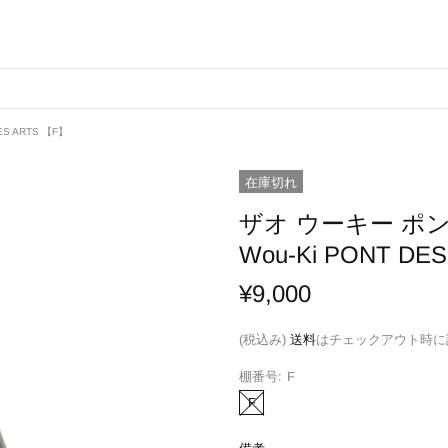
ES ARTS 【F】
在庫切れ
ザオ ウーキー ポン デ 
Wou-Ki PONT DE
¥9,000
(税込み)
送料
はチェックアウト時に
棚番号:
F
F