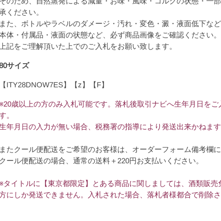
そのため、自然蒸発による減量・お味・風味・コルクの状態・一部
承ください。
また、ボトルやラベルのダメージ・汚れ・変色・澱・液面低下など
本体・付属品・液面の状態など、必ず商品画像をご確認ください。
上記をご理解頂いた上でのご入札をお願い致します。
80サイズ
【ITY28DNOW7ES】【z】【F】
※20歳以上の方のみ入札可能です。落札後取引ナビへ生年月日を
す。
生年月日の入力が無い場合、税務署の指導により発送出来かねます
またクール便配送をご希望のお客様は、オーダーフォーム備考欄に
クール便配送の場合、通常の送料＋220円お支払いください。
※タイトルに【東京都限定】とある商品に関しましては、酒類販売
方にしか発送できません。入札された場合、落札者様都合で削除さ