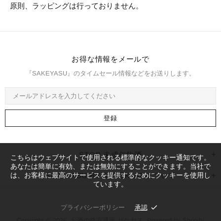
原則、ラッピングは行っておりません。
お得な情報をメールで
『SAKEYASU』のタイムセール情報などをお送りします。
STOP 未成年飲酒
こちらはウェブサイトで使用される標準的なクッキー通知です。
あなたは簡単に有効、または無効にすることができます。当社で
は、お客様に最高のサービスを提供するためにクッキーを使用し
SAKEYASU BY STOCKLABについて
ています。
プライバシーポリシー
承認
Copyright © 2026,
お酒の格安通販 サケヤス
. Powered by Shopify