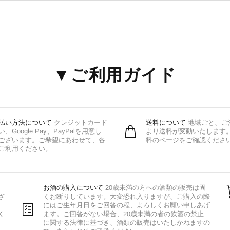
▼ご利用ガイド
払い方法について
クレジットカード
送料について
地域ごと、ご
い、Google Pay、PayPalを用意し
より送料が変動いたします
ございます。ご希望にあわせて、各
料のページをご確認くださ
ご利用ください。
お酒の購入について
20歳未満の方への酒類の販売は固
ざ
くお断りしています。大変恐れ入りますが、ご購入の際
にはご生年月日をご回答の程、よろしくお願い申しあげ
く
ます。ご回答がない場合、20歳未満の者の飲酒の禁止
に関する法律に基づき、酒類の販売はいたしかねますの