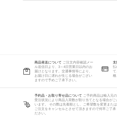
商品発送について
ご注文内容確認メー
支
ル送信日より、3～4日営業日以内のお
払
届けとなります。交通事情等により、
て
お届け日に遅れが生じる場合がござい
種
ますので予めご了承下さい。
予約品・お取り寄せ品について
ご予約商品は輸入元の
受注状況により商品入荷数が割り当てとなる場合がご
います。 その際は先着順とし、ご希望数を変更または
ご注文をキャンセルとさせて頂きますので何卒ご了承
ださい。