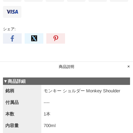
シェア:
商品説明
▼商品詳細
銘柄
モンキー ショルダー Monkey Shoulder
付属品
----
本数
1本
内容量
700ml