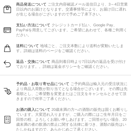
商品発送について
ご注文内容確認メール送信日より、3～4日営業
日以内のお届けとなります。交通事情等により、お届け日に遅れ
が生じる場合がございますので予めご了承下さい。
支払い方法について
クレジットカード払い、Google Pay、
PayPalを用意してございます。ご希望にあわせて、各種ご利用く
ださい。
送料について
地域ごと、ご注文本数により送料が変動いたしま
す。詳細は送料のページをご確認ください。
返品・交換について
商品到着日時より7日以内の返品を受け付け
ております。。詳細は返金ポリシーをご確認ください。
予約品・お取り寄せ品について
ご予約商品は輸入元の受注状況に
より商品入荷数が割り当てとなる場合がございます。 その際は先
着順とし、ご希望数を変更またはご注文をキャンセルとさせて頂
きますので何卒ご了承ください。
お酒の購入について
20歳未満の方への酒類の販売は固くお断りし
ています。大変恐れ入りますが、ご購入の際にはご生年月日をご
回答の程、よろしくお願い申しあげます。ご回答がない場合、20
歳未満の者の飲酒の禁止に関する法律に基づき、酒類の販売はい
たしかねますので、あらかじめご了承ください。