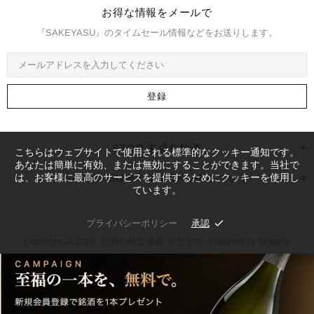
お得な情報をメールで
『SAKEYASU』のタイムセール情報などをお送りします。
STOP 未成年飲酒
こちらはウェブサイトで使用される標準的なクッキー通知です。
あなたは簡単に有効、または無効にすることができます。当社で
は、お客様に最高のサービスを提供するためにクッキーを使用し
SAKEYASU BY STOCKLABについて
ています。
プライバシーポリシー
承認
Copyright © 2026,
お酒の格安通販 サケヤス
. Powered by Shopify