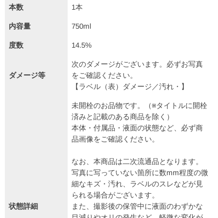
本数
1本
内容量
750ml
度数
14.5%
次のダメージがございます。必ずお写真
ダメージ等
をご確認ください。
【ラベル（表）ダメージ／汚れ・】
未開栓のお品物です。（※タイトルに開栓
済みと記載のある商品を除く）
本体・付属品・液面の状態など、必ず商
品画像をご確認ください。
なお、本商品は二次流通品となります。
写真に写っていない箇所に数mm程度の微
細なキズ・汚れ、ラベルのスレなどが見
られる場合がございます。
状態詳細
また、撮影後の保管中に液面のわずかな
目減りやオリの発生など、軽微な変化が