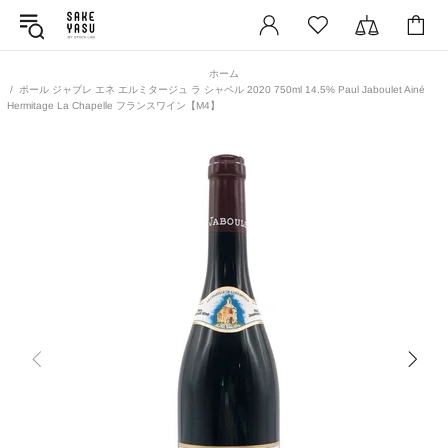
ホーム
ポール ジャブレ エネ エルミタージュ ラ シャペル 2020 750ml 14.5% Paul Jaboulet Ainé
Hermitage La Chapelle フランスワイン【M4】