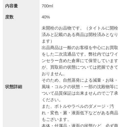
内容量
700ml
度数
40%
未開栓のお品物です。（タイトルに開栓
済みと記載のある商品は開栓済みとなり
ます）
出品商品は一般のお客様を中心にお買取
をした二次流通品です。弊社内ではワイ
ンセラー含めた倉庫にて保管しています
が、買取前の状態については把握できて
おりません。
そのため、自然蒸発による減量・お味・
状態詳細
風味・コルクの状態・一部の沈殿物等に
ついて品質保証は出来ませんのでご了承
ください。
また、ボトルやラベルのダメージ・汚
れ・変色・澱・液面低下などがある商品
もございます。
本体・付属品・液面の状態など、必ず商