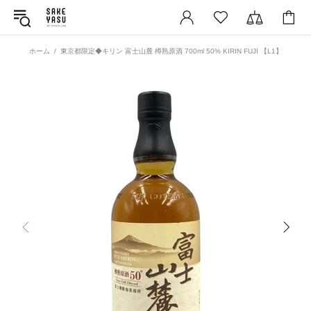
ホーム
東京都限定◆キリン 富士山麓 樽熟原酒 700ml 50% KIRIN FUJI 【L1】