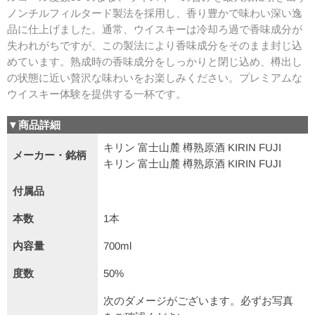
ノンチルフィルタード製法を採用し、香り豊かで味わい深い逸
品に仕上げました。通常、ウイスキーは冷却ろ過で香味成分が
失われがちですが、この製法により香味成分をそのまま封じ込
めています。熟成時の香味成分をしっかりと閉じ込め、樽出し
の状態に近い贅沢な味わいをお楽しみください。プレミアムな
ウイスキー体験を提供する一杯です。
▼商品詳細
キリン 富士山麓 樽熟原酒 KIRIN FUJI
メーカー・銘柄
キリン 富士山麓 樽熟原酒 KIRIN FUJI
付属品
本数
1本
内容量
700ml
度数
50%
次のダメージがございます。必ずお写真