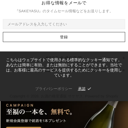
お得な情報をメールで
『SAKEYASU』のタイムセール情報などをお送りします。
STOP 未成年飲酒
こちらはウェブサイトで使用される標準的なクッキー通知です。
あなたは簡単に有効、または無効にすることができます。当社で
は、お客様に最高のサービスを提供するためにクッキーを使用し
SAKEYASU BY STOCKLABについて
ています。
プライバシーポリシー
承認
Copyright © 2026,
お酒の格安通販 サケヤス
. Powered by Shopify