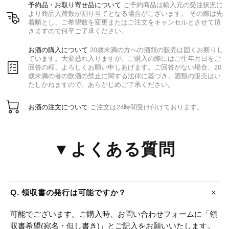
予約品・お取り寄せ品について
ご予約商品は輸入元の受注状況に
より商品入荷数が割り当てとなる場合がございます。 その際は先
着順とし、ご希望数を変更またはご注文をキャンセルとさせて頂
きますので何卒ご了承ください。
お酒の購入について
20歳未満の方への酒類の販売は固くお断りし
ています。大変恐れ入りますが、ご購入の際にはご生年月日をご
回答の程、よろしくお願い申しあげます。ご回答がない場合、20
歳未満の者の飲酒の禁止に関する法律に基づき、酒類の販売はい
たしかねますので、あらかじめご了承ください。
お酒の注文について
ご注文は24時間受け付けております。
▼よくある質問
Q. 領収書の発行は可能ですか？
可能でございます。ご購入時、お問い合わせフォームに「領
収書希望(宛名・但し書き)」とご記入をお願いいたします。