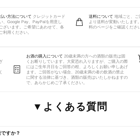
払い方法について
クレジットカード
送料について
地域ごと、ご
い、Google Pay、PayPalを用意し
より送料が変動いたします
ございます。ご希望にあわせて、各
料のページをご確認くださ
ご利用ください。
お酒の購入について
20歳未満の方への酒類の販売は固
ざ
くお断りしています。大変恐れ入りますが、ご購入の際
にはご生年月日をご回答の程、よろしくお願い申しあげ
く
ます。ご回答がない場合、20歳未満の者の飲酒の禁止
に関する法律に基づき、酒類の販売はいたしかねますの
で、あらかじめご了承ください。
▼よくある質問
能ですか？