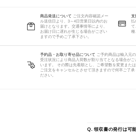
商品発送について
ご注文内容確認メー
支
ル送信日より、3～4日営業日以内のお
払
届けとなります。交通事情等により、
て
お届け日に遅れが生じる場合がござい
種
ますので予めご了承下さい。
予約品・お取り寄せ品について
ご予約商品は輸入元の
受注状況により商品入荷数が割り当てとなる場合がご
います。 その際は先着順とし、ご希望数を変更または
ご注文をキャンセルとさせて頂きますので何卒ご了承
ださい。
Q. 領収書の発行は可