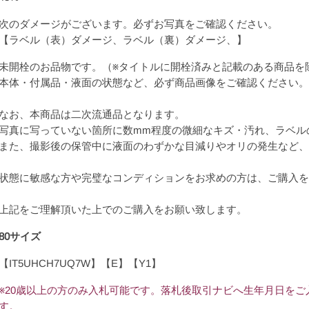
次のダメージがございます。必ずお写真をご確認ください。
【ラベル（表）ダメージ、ラベル（裏）ダメージ、】
未開栓のお品物です。（※タイトルに開栓済みと記載のある商品を
本体・付属品・液面の状態など、必ず商品画像をご確認ください。
なお、本商品は二次流通品となります。
写真に写っていない箇所に数mm程度の微細なキズ・汚れ、ラベル
また、撮影後の保管中に液面のわずかな目減りやオリの発生など、
状態に敏感な方や完璧なコンディションをお求めの方は、ご購入を
上記をご理解頂いた上でのご購入をお願い致します。
80サイズ
【IT5UHCH7UQ7W】【E】【Y1】
※20歳以上の方のみ入札可能です。落札後取引ナビへ生年月日を
す。