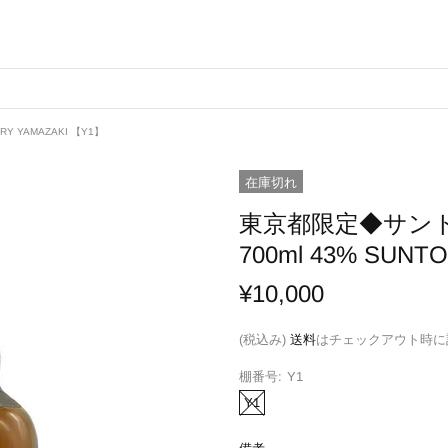
Y YAMAZAKI 【Y1】
在庫切れ
東京都限定◆サント
700ml 43% SUNT
¥10,000
(税込み)
送料
はチェックアウト時に
棚番号:
Y1
Y1