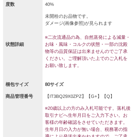
度数
40%
未開栓のお品物です。
ダメージ(画像参照)が見られます
※二次流通品の為、自然蒸発による減量・
状態詳細
お味・風味・コルクの状態・一部の沈殿
物等の品質保証は出来ませんのでご了承
ください。ご理解頂いた上でのご入札を
お願い致します。
梱包サイズ
80サイズ
商品管理番号
【IT3BQ29X0ZPZ】【G+】【Q】
※20歳以上の方のみ入札可能です。落札後
取引ナビへ生年月日をご入力下さい。お
客様の年齢確認をさせていただきます。
生年月日の入力が無い場合、税務署の指
導により発送出来かねますので、ご了承