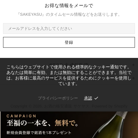
お得な情報をメールで
『SAKEYASU』のタイムセール情報などをお送りします。
STOP 未成年飲酒
こちらはウェブサイトで使用される標準的なクッキー通知です。
あなたは簡単に有効、または無効にすることができます。当社で
は、お客様に最高のサービスを提供するためにクッキーを使用し
SAKEYASU BY STOCKLABについて
ています。
プライバシーポリシー
承認
Copyright © 2026,
お酒の格安通販 サケヤス
. Powered by Shopify