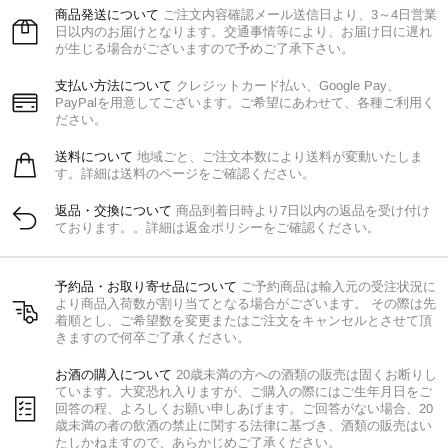
商品発送について
ご注文内容確認メール送信日より、3～4日営業
日以内のお届けとなります。交通事情等により、お届け日に遅れ
が生じる場合がございますので予めご了承下さい。
支払い方法について
クレジットカード払い、Google Pay、
PayPalを用意してございます。ご希望にあわせて、各種ご利用く
ださい。
送料について
地域ごと、ご注文本数により送料が変動いたしま
す。詳細は送料のページをご確認ください。
返品・交換について
商品到着日時より7日以内の返品を受け付け
ております。。詳細は返金ポリシーをご確認ください。
予約品・お取り寄せ品について
ご予約商品は輸入元の受注状況に
より商品入荷数が割り当てとなる場合がございます。 その際は先
着順とし、ご希望数を変更またはご注文をキャンセルとさせて頂
きますので何卒ご了承ください。
お酒の購入について
20歳未満の方への酒類の販売は固くお断りし
ています。大変恐れ入りますが、ご購入の際にはご生年月日をご
回答の程、よろしくお願い申しあげます。ご回答がない場合、20
歳未満の者の飲酒の禁止に関する法律に基づき、酒類の販売はい
たしかねますので、あらかじめご了承ください。